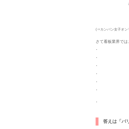
(⇒カンバン女子オン
さて看板業界では
･
･
･
･
･
･
･
答えは「バリ